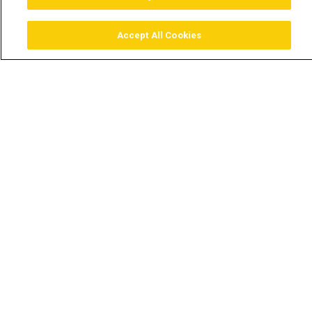
Accept All Cookies
Assistir
Comprar
Guia TV
Pesquisar
Menu