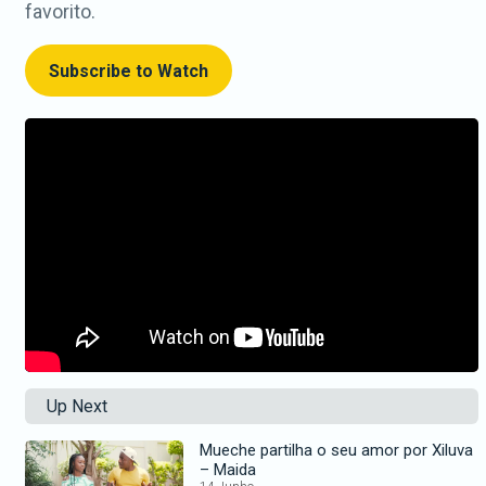
favorito.
Subscribe to Watch
Up Next
Mueche partilha o seu amor por Xiluva
– Maida