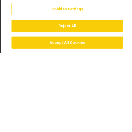
Cookies Settings
Reject All
Accept All Cookies
Assistir
Comprar
Guia TV
Pesquisar
Menu