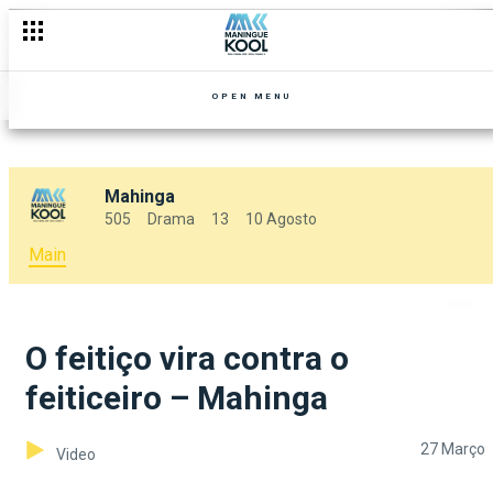
OPEN MENU
Mahinga
505
Drama
13
10 Agosto
Main
O feitiço vira contra o
feiticeiro – Mahinga
27 Março
Video