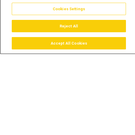
Cookies Settings
Reject All
Accept All Cookies
Assistir
Comprar
Guia TV
Pesquisar
Menu