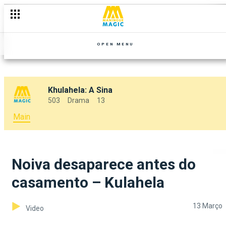
OPEN MENU
Khulahela: A Sina
503
Drama
13
Main
Noiva desaparece antes do
casamento – Kulahela
13 Março
Video