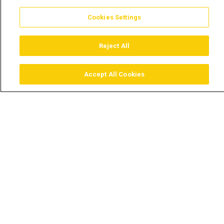
Cookies Settings
Reject All
Accept All Cookies
Assistir
Comprar
Guia TV
Pesquisar
Menu