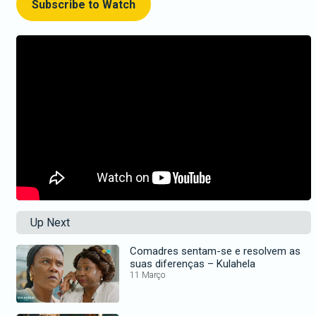
Subscribe to Watch
Up Next
Comadres sentam-se e resolvem as
suas diferenças – Kulahela
11 Março