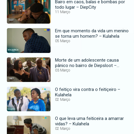
Bairo em caos, balas e bombas por
todo lugar – DiepCity
11 Março
Em que momento da vida um menino
se torna um homem? – Kulahela
05 Março
Morte de um adolescente causa
pânico no bairro de Diepsloot –
DiepCity
03 Março
O feitiço vira contra o feitiçeiro –
Kulahela
02 Março
O que leva uma feiticeira a amarrar
vidas? – Kulahela
02 Março