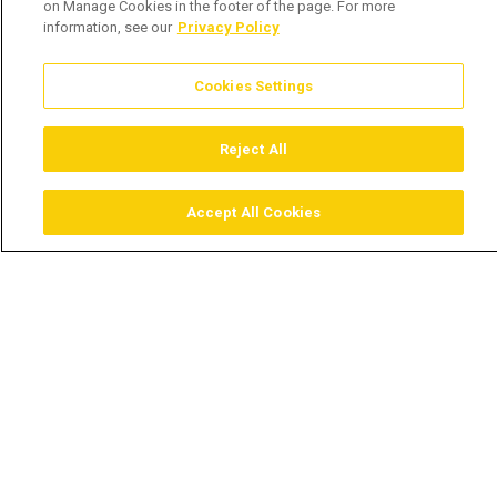
on Manage Cookies in the footer of the page. For more
information, see our
Privacy Policy
Cookies Settings
Reject All
Accept All Cookies
Assistir
Comprar
Guia TV
Pesquisar
Menu