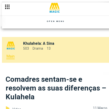
OPEN MENU
Khulahela: A Sina
503
Drama
13
Main
Comadres sentam-se e
resolvem as suas diferenças –
Kulahela
11 Março