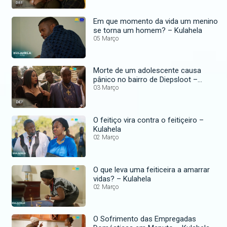
Em que momento da vida um menino
se torna um homem? – Kulahela
05 Março
Morte de um adolescente causa
pânico no bairro de Diepsloot –
DiepCity
03 Março
O feitiço vira contra o feitiçeiro –
Kulahela
02 Março
O que leva uma feiticeira a amarrar
vidas? – Kulahela
02 Março
O Sofrimento das Empregadas