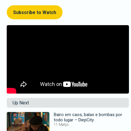
Subscribe to Watch
Up Next
Bairo em caos, balas e bombas por
todo lugar – DiepCity
11 Março