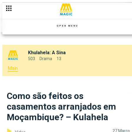
OPEN MENU
Khulahela: A Sina
503
Drama
13
Main
Como são feitos os
casamentos arranjados em
Moçambique? – Kulahela
27 Março