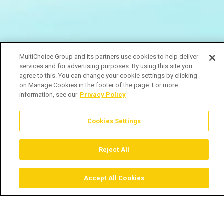
MultiChoice Group and its partners use cookies to help deliver
services and for advertising purposes. By using this site you
agree to this. You can change your cookie settings by clicking
on Manage Cookies in the footer of the page. For more
information, see our
Privacy Policy
Cookies Settings
Reject All
Accept All Cookies
Assistir
Comprar
Guia TV
Pesquisar
Menu