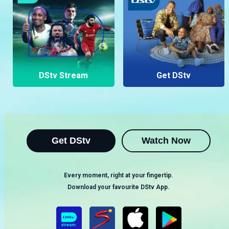
DStv Stream
Get DStv
Get DStv
Watch Now
Every moment, right at your fingertip.
Download your favourite DStv App.