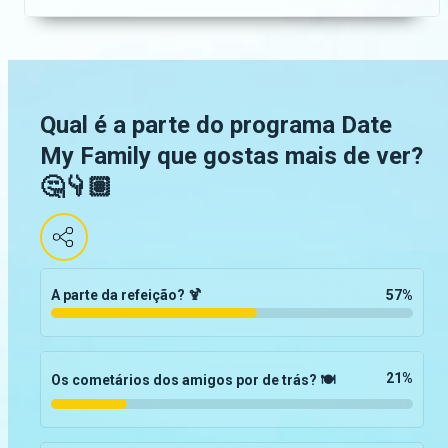
Qual é a parte do programa Date
My Family que gostas mais de ver?
🤔👇🏽
A parte da refeição? 🍹
57
%
21
%
Os cometários dos amigos por de trás? 🍽