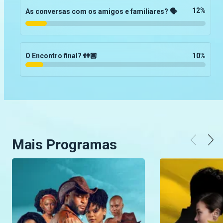
12
%
As conversas com os amigos e familiares? 🗣
O Encontro final? 👫🏽
10
%
Mais Programas