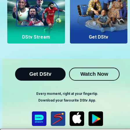
https://www.instagram.com/maninguemagic/ e no
TikTok:
https://www.tiktok.com/@maninguemagic_official
para não perderes as novidades do teu canal
favorito.
DStv Stream
Get DStv
Get DStv
Watch Now
Every moment, right at your fingertip.
Download your favourite DStv App.