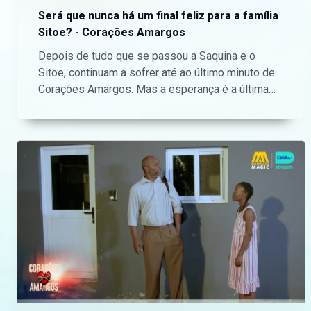
Será que nunca há um final feliz para a família
Sitoe? - Corações Amargos
Depois de tudo que se passou a Saquina e o
Sitoe, continuam a sofrer até ao último minuto de
Corações Amargos. Mas a esperança é a última
que morre nesta família, pois eles estão
dispostos a lutar até ao fim pela sua vida. — Aceda
o nosso site oficial aqui:
https://bit.ly/maninguemagic Acompanha o melhor
do entretenimento Moçambicano na TV no
Maningue Magic DStv Canal 503 ou GOtv Max
Canal 8. Da um gosto e nos acompanha na nossa
página do Facebook:
https://www.facebook.com/ManingueMagic Nos
segue no Twitter:
https://twitter.com/ManingueMagic, no Instagram:
https://www.instagram.com/maninguemagic/ e no
TikTok: