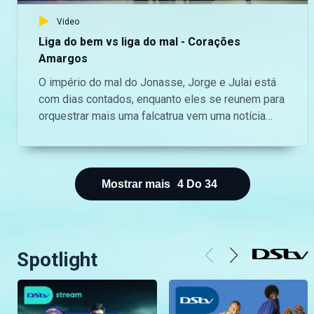
https://www.tiktok.com/@maninguemagic_official
Video
para não perderes as novidades do teu canal
favorito.
Liga do bem vs liga do mal - Corações
Amargos
O império do mal do Jonasse, Jorge e Julai está
com dias contados, enquanto eles se reunem para
orquestrar mais uma falcatrua vem uma notícia
capaz de arruinar todo o esquema corrupto deste
triângulo do mal. Será que eles se safam desta? —
Aceda o nosso site oficial aqui:
https://bit.ly/maninguemagic Acompanha o melhor
Mostrar mais
4
Do
34
do entretenimento Moçambicano na TV no
Maningue Magic DStv Canal 503 ou GOtv Max
Canal 8. Da um gosto e nos acompanha na nossa
página do Facebook:
Spotlight
https://www.facebook.com/ManingueMagic Nos
segue no Twitter:
https://twitter.com/ManingueMagic, no Instagram: