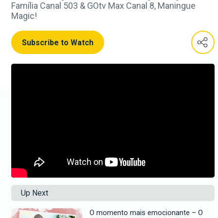
Família Canal 503 & GOtv Max Canal 8, Maningue
Magic!
Subscribe to Watch
Up Next
O momento mais emocionante – O