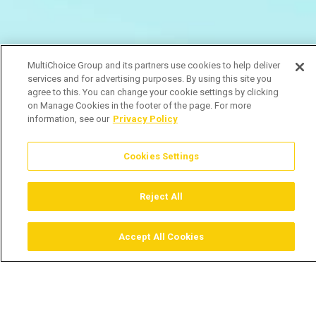
MultiChoice Group and its partners use cookies to help deliver
services and for advertising purposes. By using this site you
agree to this. You can change your cookie settings by clicking
on Manage Cookies in the footer of the page. For more
information, see our
Privacy Policy
Cookies Settings
Reject All
Accept All Cookies
Assistir
Comprar
Guia TV
Pesquisar
Menu