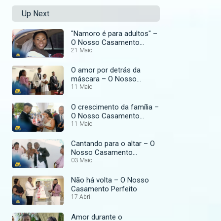
Up Next
"Namoro é para adultos" –
O Nosso Casamento
Perfeito
21 Maio
O amor por detrás da
máscara – O Nosso
Casamento Perfeito
11 Maio
O crescimento da família –
O Nosso Casamento
Perfeito
11 Maio
Cantando para o altar – O
Nosso Casamento
Perfeito
03 Maio
Não há volta – O Nosso
Casamento Perfeito
17 Abril
Amor durante o