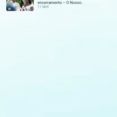
encerramento – O Nosso
Casamento Perfeito
11 Abril