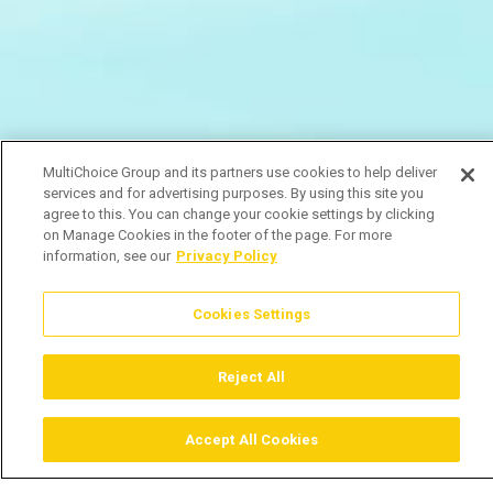
MultiChoice Group and its partners use cookies to help deliver
services and for advertising purposes. By using this site you
agree to this. You can change your cookie settings by clicking
on Manage Cookies in the footer of the page. For more
information, see our
Privacy Policy
Cookies Settings
Reject All
Accept All Cookies
Assistir
Comprar
Guia TV
Pesquisar
Menu