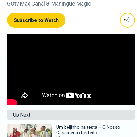
GOtv Max Canal 8, Maningue Magic!
Subscribe to Watch
Up Next
Um beijinho na testa – O Nosso
Casamento Perfeito