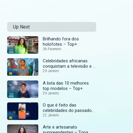
Up Next
Brilhando fora dos
holofotes – Top+
06 Fevereiro
Celebridades africanas
conquistam a televisão e o
cinema – Top+
29 Janeiro
A lista das 10 melhores
top modelos – Top+
29 Janeiro
O que é feito das
celebridades do passado?
– Top+
22 Janeiro
Arte e artesanato
surpreendentes – Top+