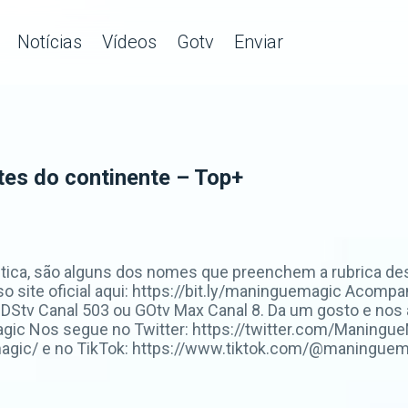
Notícias
Vídeos
Gotv
Enviar
tes do continente – Top+
 Titica, são alguns dos nomes que preenchem a rubrica 
so site oficial aqui: https://bit.ly/maninguemagic Acom
Stv Canal 503 ou GOtv Max Canal 8. Da um gosto e nos
c Nos segue no Twitter: https://twitter.com/ManingueM
ic/ e no TikTok: https://www.tiktok.com/@maninguemag