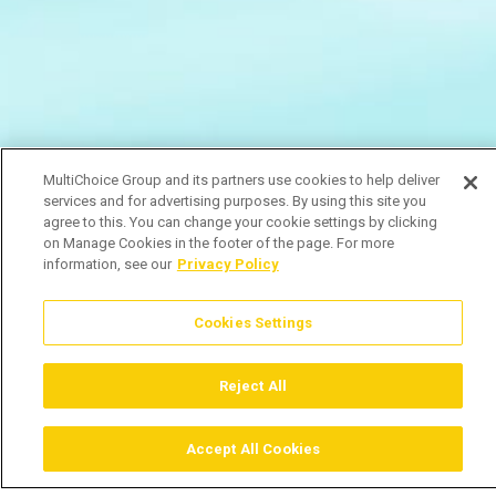
MultiChoice Group and its partners use cookies to help deliver
services and for advertising purposes. By using this site you
agree to this. You can change your cookie settings by clicking
on Manage Cookies in the footer of the page. For more
information, see our
Privacy Policy
Cookies Settings
Reject All
Accept All Cookies
Assistir
Comprar
Guia TV
Pesquisar
Menu