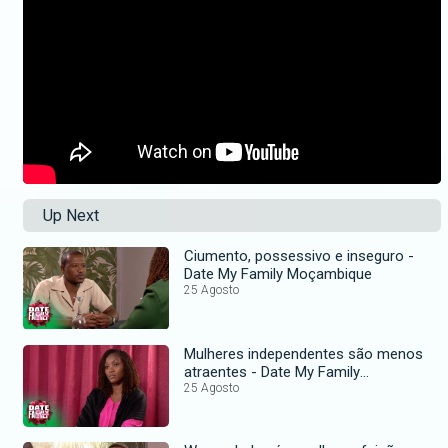
Up Next
Ciumento, possessivo e inseguro -
Date My Family Moçambique
25 Agosto
Mulheres independentes são menos
atraentes - Date My Family
Moçambique
25 Agosto