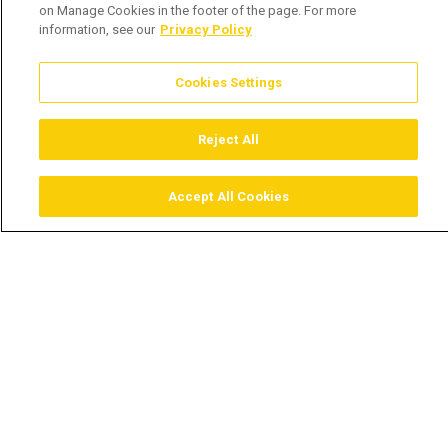
on Manage Cookies in the footer of the page. For more
information, see our
Privacy Policy
Cookies Settings
Reject All
Accept All Cookies
Assistir
Comprar
Guia TV
Pesquisar
Menu
Homem sem filho tem mulher
da noite - Date My Family