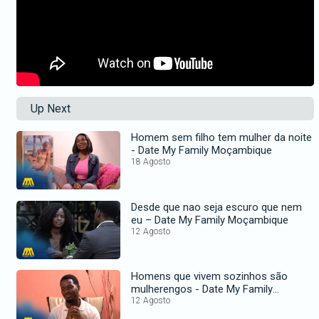
Up Next
Homem sem filho tem mulher da noite
- Date My Family Moçambique
18 Agosto
Desde que nao seja escuro que nem
eu – Date My Family Moçambique
12 Agosto
Homens que vivem sozinhos são
mulherengos - Date My Family
Moçambique
12 Agosto