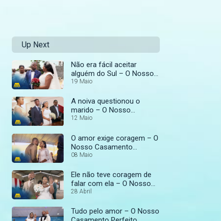
Up Next
Não era fácil aceitar
alguém do Sul – O Nosso
Casamento Perfeito
19 Maio
A noiva questionou o
marido – O Nosso
Casamento Perfeito
12 Maio
O amor exige coragem – O
Nosso Casamento
Perfeito
08 Maio
Ele não teve coragem de
falar com ela – O Nosso
Casamento Perfeito
28 Abril
Tudo pelo amor – O Nosso
Casamento Perfeito