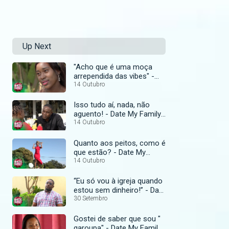
Up Next
"Acho que é uma moça
arrependida das vibes" -
Date My Family
14 Outubro
Moçambique
Isso tudo aí, nada, não
aguento! - Date My Family
Moçambique
14 Outubro
Quanto aos peitos, como é
que estão? - Date My
Family Moçambique
14 Outubro
“Eu só vou à igreja quando
estou sem dinheiro!” - Date
My Family Moçambique
30 Setembro
Gostei de saber que sou "
garoupa" - Date My Family