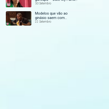
Moçambique
30 Setembro
Modelos que vão ao
ginásio saem com
senhoras – Date My Family
22 Setembro
Moçambique