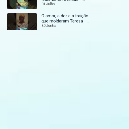
Kulahela
01 Julho
O amor, a dor e a traição
que moldaram Teresa –
Kulahela
30 Junho