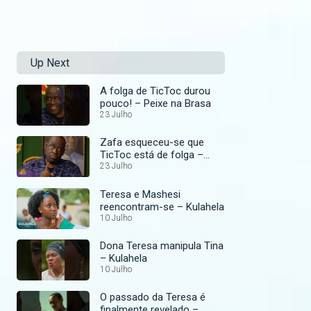
Up Next
A folga de TicToc durou
pouco! – Peixe na Brasa
23 Julho
Zafa esqueceu-se que
TicToc está de folga –
Peixe na Brasa
23 Julho
Teresa e Mashesi
reencontram-se – Kulahela
10 Julho
Dona Teresa manipula Tina
– Kulahela
10 Julho
O passado da Teresa é
finalmente revelado –