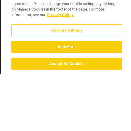
agree to this. You can change your cookie settings by clicking
on Manage Cookies in the footer of the page. For more
information, see our
Privacy Policy
Cookies Settings
Reject All
Accept All Cookies
Assistir
Comprar
Guia TV
Pesquisar
Menu
A celebração elegante de