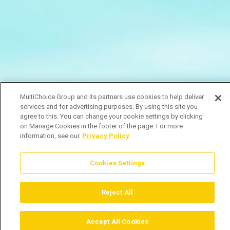
MultiChoice Group and its partners use cookies to help deliver
services and for advertising purposes. By using this site you
agree to this. You can change your cookie settings by clicking
on Manage Cookies in the footer of the page. For more
information, see our
Privacy Policy
Cookies Settings
Reject All
Accept All Cookies
Assistir
Comprar
Guia TV
Pesquisar
Menu