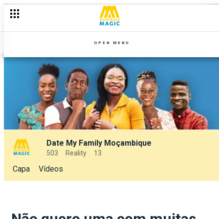
OPEN MENU
Date My Family Moçambique
503
Reality
13
Capa
Vídeos
Não quero uma com muitas