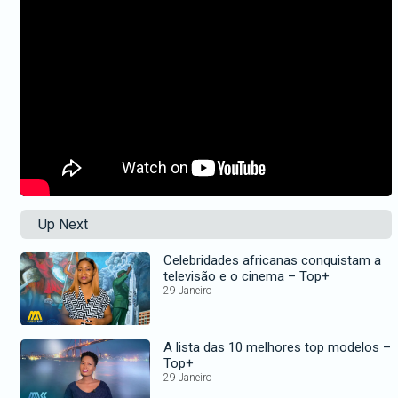
Up Next
Celebridades africanas conquistam a
televisão e o cinema – Top+
29 Janeiro
A lista das 10 melhores top modelos –
Top+
29 Janeiro