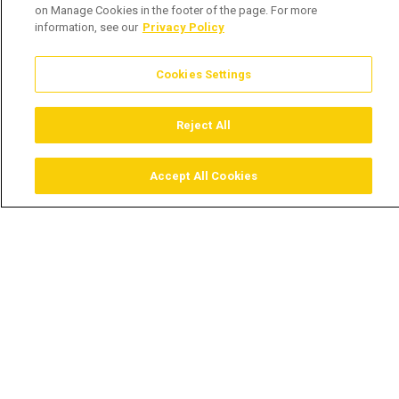
on Manage Cookies in the footer of the page. For more
information, see our
Privacy Policy
Cookies Settings
Reject All
Accept All Cookies
Assistir
Comprar
Guia TV
Pesquisar
Menu