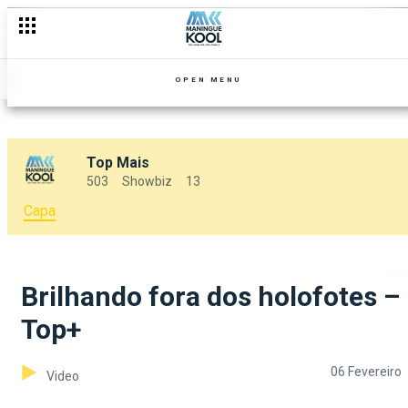
OPEN MENU
Top Mais
503
Showbiz
13
Capa
Brilhando fora dos holofotes –
Top+
06 Fevereiro
Video