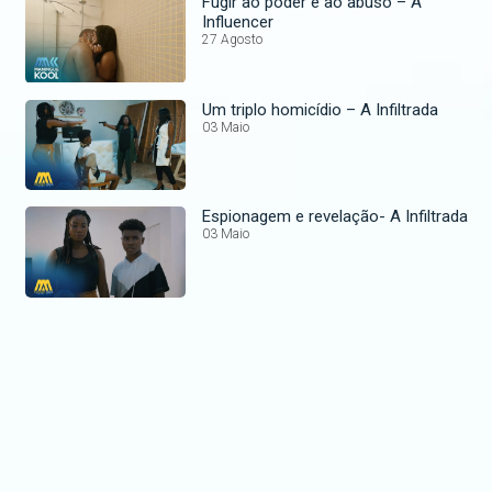
Fugir ao poder e ao abuso – A
Influencer
27 Agosto
Um triplo homicídio – A Infiltrada
03 Maio
Espionagem e revelação- A Infiltrada
03 Maio