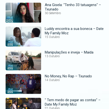
Ana Gisela: "Tenho 33 tatuagens" –
Txunado
30 Setembro
Luddy encontra a sua boneca – Date
My Family Moz
15 Outubro
Manipulações e inveja – Maida
13 Outubro
No Money, No Rap – Txunado
14 Outubro
" Tem medo de pagar as contas" –
Date My Family Moz
22 Outubro