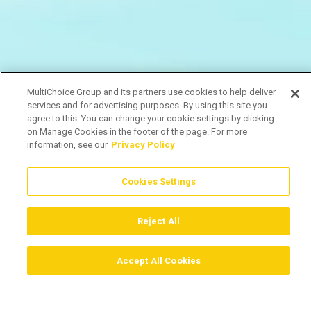
MultiChoice Group and its partners use cookies to help deliver
services and for advertising purposes. By using this site you
agree to this. You can change your cookie settings by clicking
on Manage Cookies in the footer of the page. For more
information, see our
Privacy Policy
Cookies Settings
Reject All
Accept All Cookies
Assistir
Comprar
Guia TV
Pesquisar
Menu