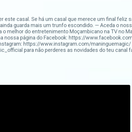
r este casal. Se há um casal que merece um final feliz 
 ainda guarda mais um trunfo escondido. — Aceda o nosso 
a o melhor do entretenimento Moçambicano na TV no Ma
na nossa página do Facebook: https://www.facebook.co
Instagram: https://www.instagram.com/maninguemagic/ 
fficial para não perderes as novidades do teu canal fa