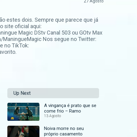
27 Agosto
são estes dois. Sempre que parece que já
site oficial aqui:
ningue Magic DStv Canal 503 ou GOtv Max
m/ManingueMagic Nos segue no Twitter:
e no TikTok:
vorito.
Up Next
A vingança é prato que se
come frio – Ramo
13 Agosto
Noiva morre no seu
próprio casamento