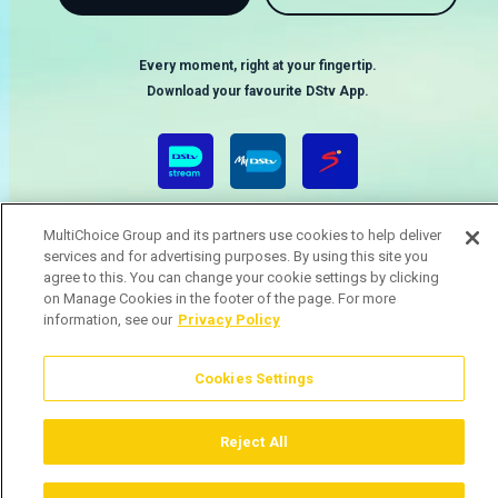
Every moment, right at your fingertip.
Download your favourite DStv App.
MultiChoice Group and its partners use cookies to help deliver
services and for advertising purposes. By using this site you
agree to this. You can change your cookie settings by clicking
on Manage Cookies in the footer of the page. For more
information, see our
Privacy Policy
MultiChoice Website
Terms & Conditions
Privacy & Cookie Notice
Responsible Disclosure Policy
Copyright
Careers
Gerir Cookies
Cookies Settings
© 2025 MultiChoice (PTY) LTD. All rights reserved
Reject All