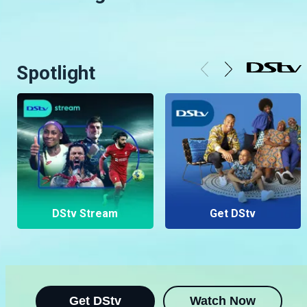
Spotlight
DStv Stream
Get DStv
Get DStv
Watch Now