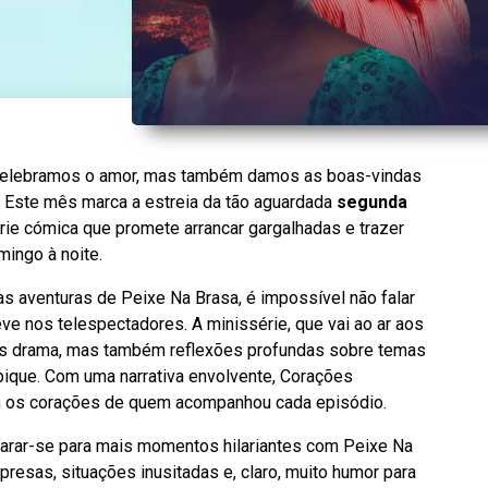
 celebramos o amor, mas também damos as boas-vindas
. Este mês marca a estreia da tão aguardada
segunda
érie cómica que promete arrancar gargalhadas e trazer
mingo à noite.
 aventuras de Peixe Na Brasa, é impossível não falar
e nos telespectadores. A minissérie, que vai ao ar aos
as drama, mas também reflexões profundas sobre temas
ique. Com uma narrativa envolvente, Corações
m os corações de quem acompanhou cada episódio.
eparar-se para mais momentos hilariantes com Peixe Na
resas, situações inusitadas e, claro, muito humor para