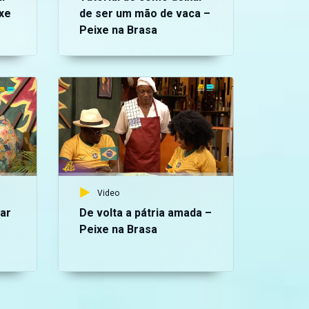
xe
de ser um mão de vaca –
Peixe na Brasa
Vid
Gr
Br
Video
ar
De volta a pátria amada –
Peixe na Brasa