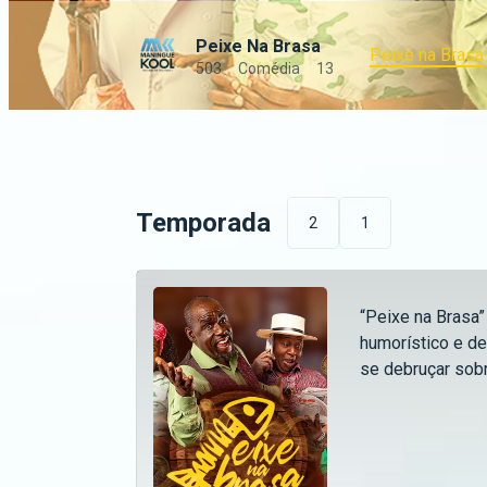
Peixe Na Brasa
Peixe na Brasa
503
Comédia
13
Temporada
2
1
“Peixe na Brasa”
humorístico e de
se debruçar sobr