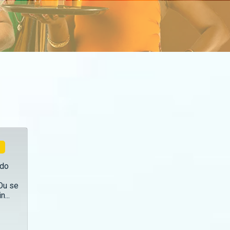
odo
 Ou se
...