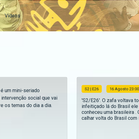
Vídeos
S
2
| E26
16 Agosto 23:00
 é um mini-seriado
 intervenção social que vai
'S2/E26'. O zafa voltava t
e os temas do dia a dia.
infeitiçado lá do Brasil ele
conheceu uma brasileira .
calhar volta do Brasil com in