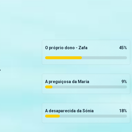
O próprio dono - Zafa
45
%
r
A preguiçosa da Maria
9
%
A desaparecida da Sónia
18
%