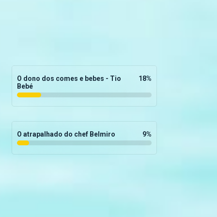
O dono dos comes e bebes - Tio
18
%
Bebé
O atrapalhado do chef Belmiro
9
%