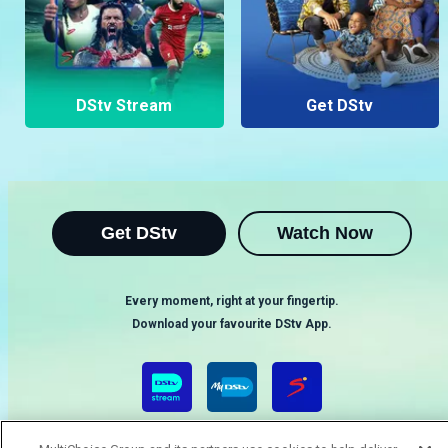
DStv Stream
Get DStv
Get DStv
Watch Now
Every moment, right at your fingertip.
Download your favourite DStv App.