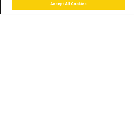
Accept All Cookies
Assistir
Comprar
Guia TV
Pesquisar
Menu