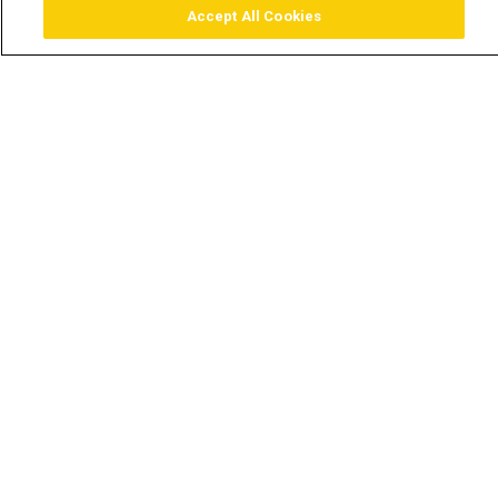
Accept All Cookies
Assistir
Comprar
Guia TV
Pesquisar
Menu