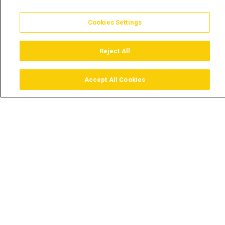
Cookies Settings
Reject All
Accept All Cookies
Assistir
Comprar
Guia TV
Pesquisar
Menu