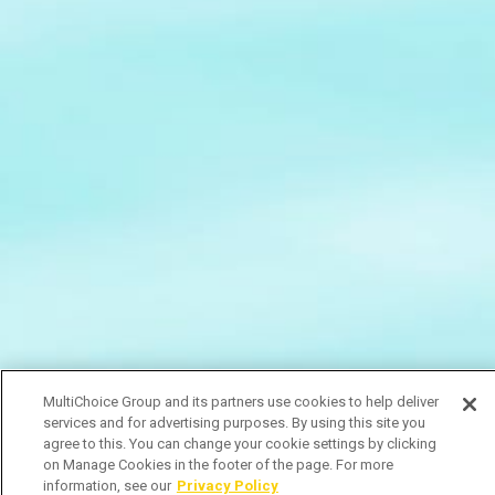
MultiChoice Group and its partners use cookies to help deliver
services and for advertising purposes. By using this site you
agree to this. You can change your cookie settings by clicking
on Manage Cookies in the footer of the page. For more
information, see our
Privacy Policy