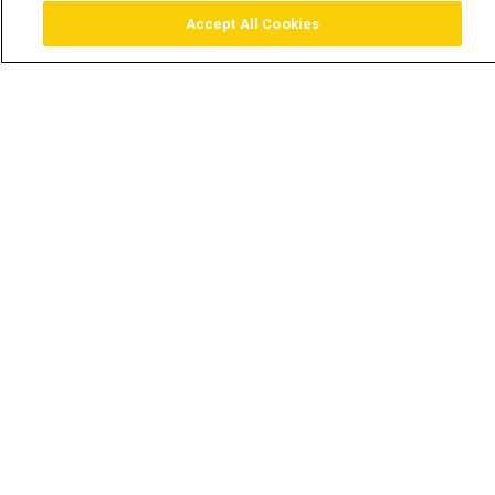
Accept All Cookies
Assistir
Comprar
Guia TV
Pesquisar
Menu