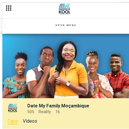
OPEN MENU
Date My Family Moçambique
505
Reality
16
Capa
Vídeos