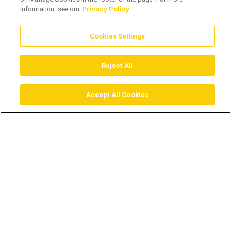
information, see our
Privacy Policy
Cookies Settings
Reject All
Accept All Cookies
Assistir
Comprar
Guia TV
Pesquisar
Menu