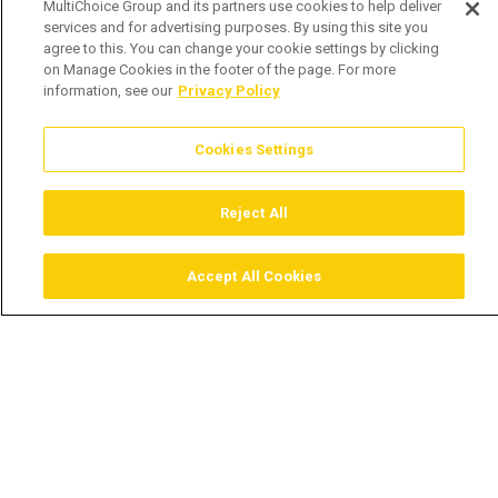
MultiChoice Group and its partners use cookies to help deliver
services and for advertising purposes. By using this site you
agree to this. You can change your cookie settings by clicking
on Manage Cookies in the footer of the page. For more
information, see our
Privacy Policy
Cookies Settings
Reject All
Accept All Cookies
Assistir
Comprar
Guia TV
Pesquisar
Menu