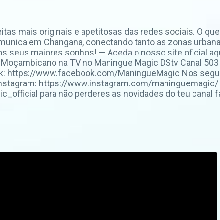
tas mais originais e apetitosas das redes sociais. O que
unica em Changana, conectando tanto as zonas urbana
os seus maiores sonhos! — Aceda o nosso site oficial aq
Moçambicano na TV no Maningue Magic DStv Canal 503 o
k: https://www.facebook.com/ManingueMagic Nos segue
Instagram: https://www.instagram.com/maninguemagic/ 
fficial para não perderes as novidades do teu canal fa