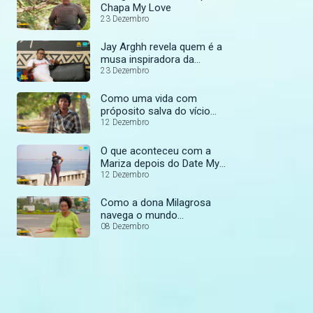
Chapa My Love
23 Dezembro
Jay Arghh revela quem é a
musa inspiradora da
música "Magoa" - Tudo
23 Dezembro
Nosso
Como uma vida com
próposito salva do vício
das drogas - Chapa Chapa
12 Dezembro
My Love
O que aconteceu com a
Mariza depois do Date My
Family? - Chapa Chapa My
12 Dezembro
Love
Como a dona Milagrosa
navega o mundo
espiritual? - Chapa Chapa
08 Dezembro
My Love