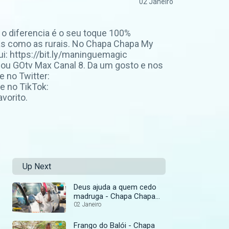
02 Janeiro
 o diferencia é o seu toque 100%
s como as rurais. No Chapa Chapa My
ui: https://bit.ly/maninguemagic
u GOtv Max Canal 8. Da um gosto e nos
 no Twitter:
e no TikTok:
vorito.
Up Next
Deus ajuda a quem cedo
madruga - Chapa Chapa
My Love
02 Janeiro
Frango do Balói - Chapa