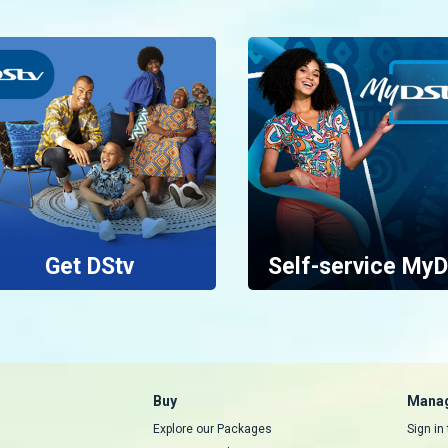
Get DStv
Self-service MyD
Buy
Manag
Explore our Packages
Sign in