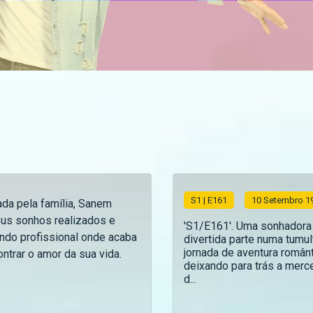
S
1
| E161
10 Setembro 1
da pela família, Sanem
eus sonhos realizados e
'S1/E161'. Uma sonhadora
ndo profissional onde acaba
divertida parte numa tumu
jornada de aventura românt
trar o amor da sua vida.
deixando para trás a merc
d...