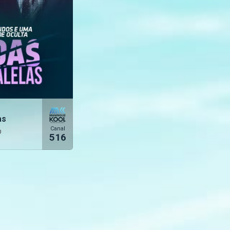
as
Canal
O
516