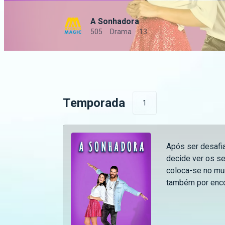
A Sonhadora
505
Drama
13
Temporada
1
Após ser desafia
decide ver os s
coloca-se no mu
também por encon