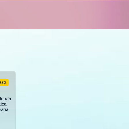
9:30
ltuosa
ica,
earia