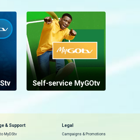
Stv
Self-service MyGOtv
e & Support
Legal
 to MyDStv
Campaigns & Promotions