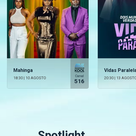
Mahinga
Vidas Paralel
Canal
18:30
|
10 AGOSTO
20:30
|
13 AGOST
516
Spotlight