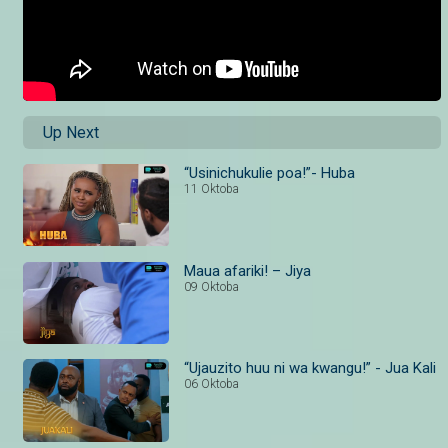
Up Next
“Usinichukulie poa!”- Huba
11 Oktoba
Maua afariki! – Jiya
09 Oktoba
“Ujauzito huu ni wa kwangu!” - Jua Kali
06 Oktoba