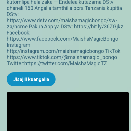
kutomlipa hela zake — Endelea kutazama DStv
chaneli 160 Angalia tamthilia bora Tanzania kupitia
DStv:
https://www.dstv.com/maishamagicbongo/sw-
za/home Pakua App ya DStv: https://bit.ly/36ZGjkz
Facebook:
https://www.facebook.com/MaishaMagicBongo
Instagram:
http://instagram.com/maishamagicbongo TikTok:
https://www.tiktok.com/@maishamagic_bongo
Twitter:https://twitter.com/MaishaMagicTZ
Jisajili kuangalia