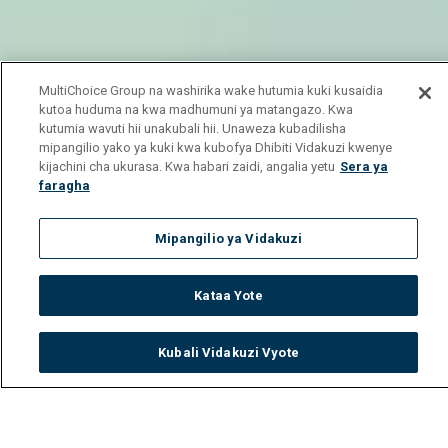
MultiChoice Group na washirika wake hutumia kuki kusaidia
kutoa huduma na kwa madhumuni ya matangazo. Kwa
kutumia wavuti hii unakubali hii. Unaweza kubadilisha
mipangilio yako ya kuki kwa kubofya Dhibiti Vidakuzi kwenye
kijachini cha ukurasa. Kwa habari zaidi, angalia yetu
Sera ya
faragha
Mipangilio ya Vidakuzi
Kataa Yote
Kubali Vidakuzi Vyote
Watch
Buy
TV Guide
Search
Menu