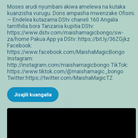
Moses arudi nyumbani akiwa amelewa na kutaka
kuanzisha vurugu. Doris ampasha mwenzake Ofisini.
— Endelea kutazama DStv chaneli 160 Angalia
tamthilia bora Tanzania kupitia DStv:
https://www.dstv.com/maishamagicbongo/sw-
za/home Pakua App ya DStv: https://bit.ly/36ZGjkz
Facebook:
https://www.facebook.com/MaishaMagicBongo
Instagram:
http://instagram.com/maishamagicbongo TikTok:
https://www.tiktok.com/@maishamagic_bongo
Twitter:https://twitter.com/MaishaMagicTZ
Jisajili kuangalia