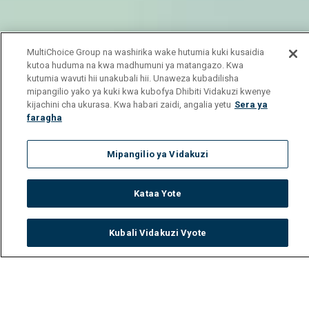
MultiChoice Group na washirika wake hutumia kuki kusaidia
kutoa huduma na kwa madhumuni ya matangazo. Kwa
kutumia wavuti hii unakubali hii. Unaweza kubadilisha
mipangilio yako ya kuki kwa kubofya Dhibiti Vidakuzi kwenye
kijachini cha ukurasa. Kwa habari zaidi, angalia yetu
Sera ya
faragha
Mipangilio ya Vidakuzi
Kataa Yote
Kubali Vidakuzi Vyote
Watch
Buy
TV Guide
Search
Menu