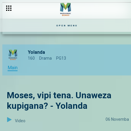
OPEN MENU
Yolanda
160
Drama
PG13
Main
Moses, vipi tena. Unaweza
kupigana? - Yolanda
06 Novemba
Video