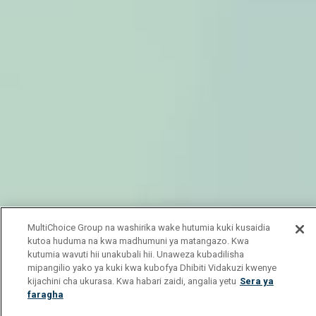
MultiChoice Group na washirika wake hutumia kuki kusaidia
kutoa huduma na kwa madhumuni ya matangazo. Kwa
kutumia wavuti hii unakubali hii. Unaweza kubadilisha
mipangilio yako ya kuki kwa kubofya Dhibiti Vidakuzi kwenye
kijachini cha ukurasa. Kwa habari zaidi, angalia yetu
Sera ya
faragha