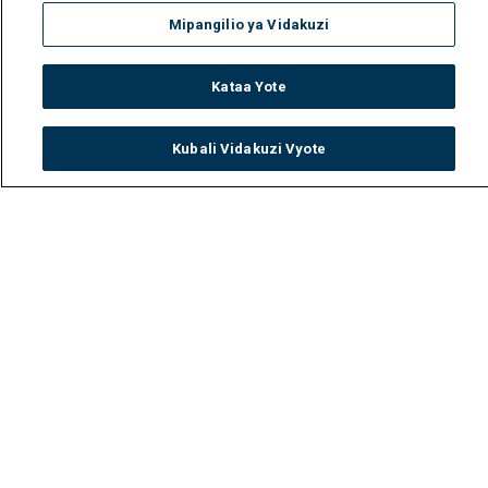
Mipangilio ya Vidakuzi
Kataa Yote
Kubali Vidakuzi Vyote
Watch
Buy
TV Guide
Search
Menu