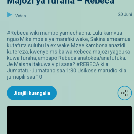
Majozi ya furaha – Rebeca
20 Juni
Video
#Rebeca wiki mambo yamechacha. Lulu kamvua
nguo Mike mbele ya marafiki wake, Sakina ameamua
kutafuta suluhu la ex wake Mzee kambona anazidi
kutereza, kwenye msiba wa Rebeca majozi yageuka
kuwa furaha, ambapo Rebeca anatokea/anafufuka.
Je Maisha itakuwa vipi sasa? #REBECA kila
Jumatatu-Jumatano saa 1:30 Usikose marudio kila
jumapili saa 10
Jisajili kuangalia