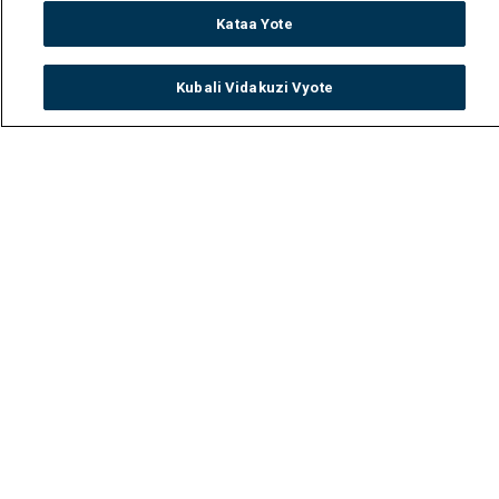
Kataa Yote
Kubali Vidakuzi Vyote
Watch
Buy
TV Guide
Search
Menu