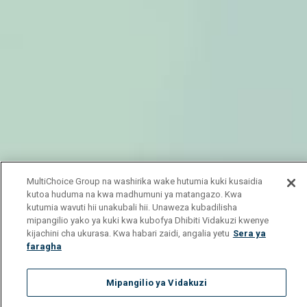
MultiChoice Group na washirika wake hutumia kuki kusaidia
kutoa huduma na kwa madhumuni ya matangazo. Kwa
kutumia wavuti hii unakubali hii. Unaweza kubadilisha
mipangilio yako ya kuki kwa kubofya Dhibiti Vidakuzi kwenye
kijachini cha ukurasa. Kwa habari zaidi, angalia yetu
Sera ya
faragha
Mipangilio ya Vidakuzi