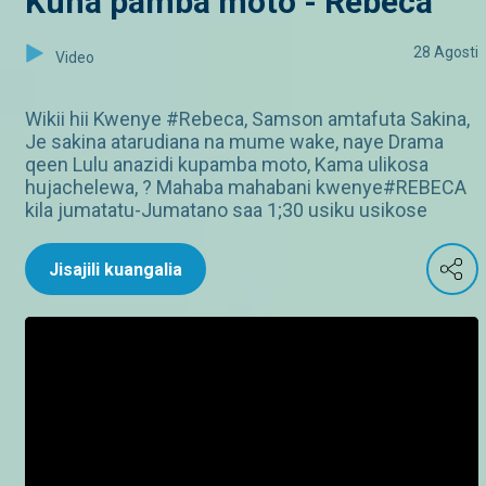
Kuna pamba moto - Rebeca
28 Agosti
Video
Wikii hii Kwenye #Rebeca, Samson amtafuta Sakina,
Je sakina atarudiana na mume wake, naye Drama
qeen Lulu anazidi kupamba moto, Kama ulikosa
hujachelewa, ? Mahaba mahabani kwenye#REBECA
kila jumatatu-Jumatano saa 1;30 usiku usikose
Jisajili kuangalia