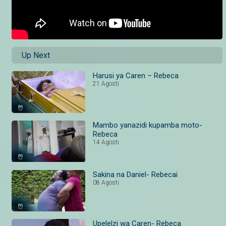
Up Next
Harusi ya Caren – Rebeca
21 Agosti
Mambo yanazidi kupamba moto-
Rebeca
14 Agosti
Sakina na Daniel- Rebecai
08 Agosti
Upelelzi wa Caren- Rebeca