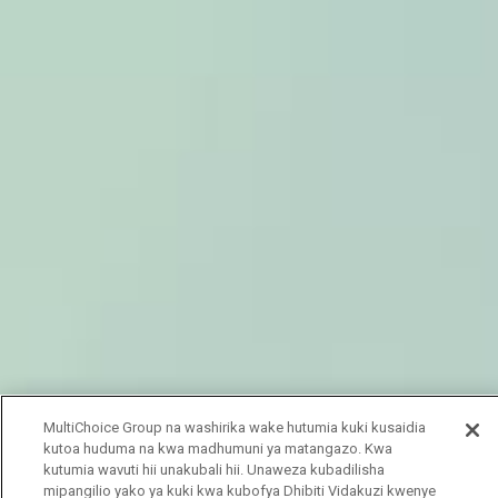
MultiChoice Group na washirika wake hutumia kuki kusaidia
kutoa huduma na kwa madhumuni ya matangazo. Kwa
kutumia wavuti hii unakubali hii. Unaweza kubadilisha
mipangilio yako ya kuki kwa kubofya Dhibiti Vidakuzi kwenye