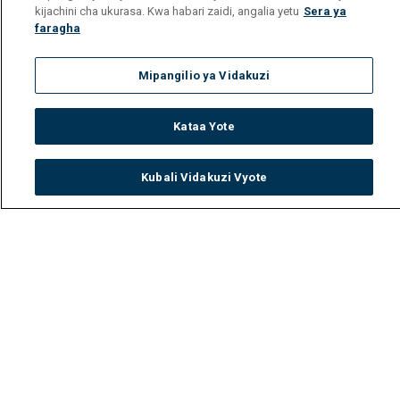
kijachini cha ukurasa. Kwa habari zaidi, angalia yetu
Sera ya
faragha
Mipangilio ya Vidakuzi
Kataa Yote
Kubali Vidakuzi Vyote
Watch
Buy
TV Guide
Search
Menu