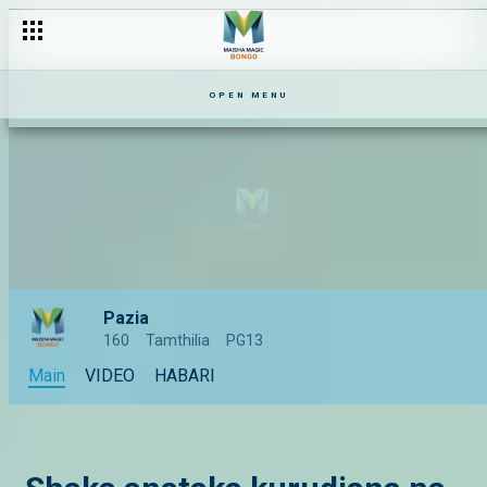
Ni piza au pizzzaaa? – Nyavu
OPEN MENU
Pazia
160
Tamthilia
PG13
Main
VIDEO
HABARI