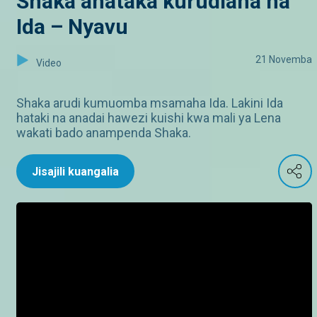
Shaka anataka kurudiana na
Ida – Nyavu
21 Novemba
Video
Shaka arudi kumuomba msamaha Ida. Lakini Ida
hataki na anadai hawezi kuishi kwa mali ya Lena
wakati bado anampenda Shaka.
Jisajili kuangalia