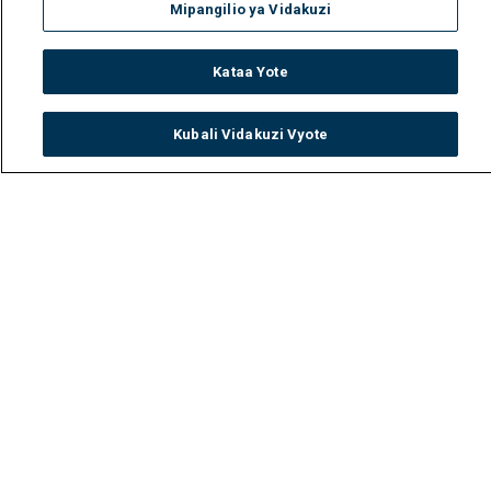
Mipangilio ya Vidakuzi
Kataa Yote
Kubali Vidakuzi Vyote
Watch
Buy
TV Guide
Search
Menu