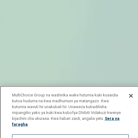
MultiChoice Group na washirika wake hutumia kuki kusaidia
kutoa huduma na kwa madhumuni ya matangazo. Kwa
kutumia wavuti hii unakubali hii. Unaweza kubadilisha
mipangilio yako ya kuki kwa kubofya Dhibiti Vidakuzi kwenye
kijachini cha ukurasa. Kwa habari zaidi, angalia yetu
Sera ya
faragha