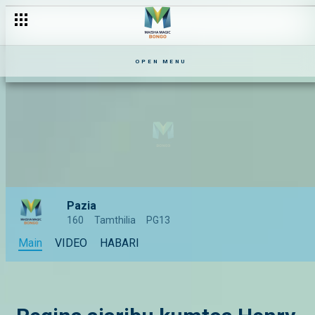
OPEN MENU
Pazia
160
Tamthilia
PG13
Main
VIDEO
HABARI