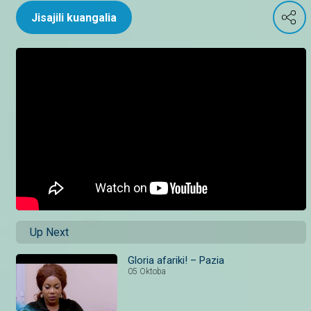
Jisajili kuangalia
Up Next
Gloria afariki! – Pazia
05 Oktoba