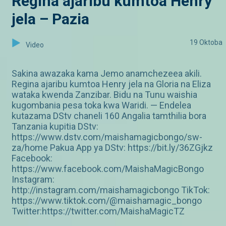
Regina ajaribu kumtoa Henry
jela – Pazia
19 Oktoba
Video
Sakina awazaka kama Jemo anamchezeea akili.
Regina ajaribu kumtoa Henry jela na Gloria na Eliza
wataka kwenda Zanzibar. Bidu na Tunu waishia
kugombania pesa toka kwa Waridi. — Endelea
kutazama DStv chaneli 160 Angalia tamthilia bora
Tanzania kupitia DStv:
https://www.dstv.com/maishamagicbongo/sw-
za/home Pakua App ya DStv: https://bit.ly/36ZGjkz
Facebook:
https://www.facebook.com/MaishaMagicBongo
Instagram:
http://instagram.com/maishamagicbongo TikTok:
https://www.tiktok.com/@maishamagic_bongo
Twitter:https://twitter.com/MaishaMagicTZ