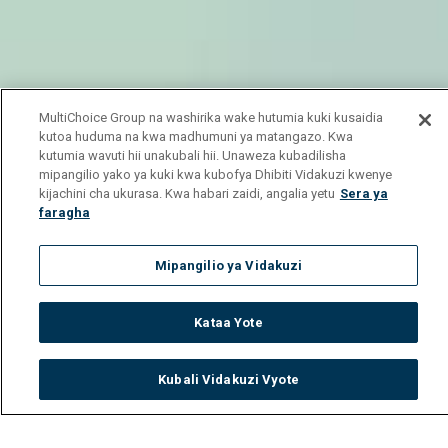
MultiChoice Group na washirika wake hutumia kuki kusaidia
kutoa huduma na kwa madhumuni ya matangazo. Kwa
kutumia wavuti hii unakubali hii. Unaweza kubadilisha
mipangilio yako ya kuki kwa kubofya Dhibiti Vidakuzi kwenye
kijachini cha ukurasa. Kwa habari zaidi, angalia yetu
Sera ya
faragha
Mipangilio ya Vidakuzi
Kataa Yote
Kubali Vidakuzi Vyote
Watch
Buy
TV Guide
Search
Menu