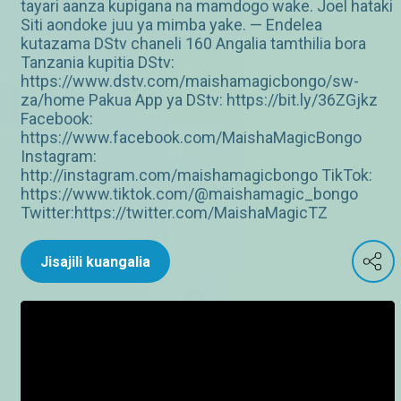
tayari aanza kupigana na mamdogo wake. Joel hataki
Siti aondoke juu ya mimba yake. — Endelea
kutazama DStv chaneli 160 Angalia tamthilia bora
Tanzania kupitia DStv:
https://www.dstv.com/maishamagicbongo/sw-
za/home Pakua App ya DStv: https://bit.ly/36ZGjkz
Facebook:
https://www.facebook.com/MaishaMagicBongo
Instagram:
http://instagram.com/maishamagicbongo TikTok:
https://www.tiktok.com/@maishamagic_bongo
Twitter:https://twitter.com/MaishaMagicTZ
Jisajili kuangalia