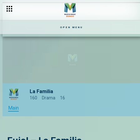
OPEN MENU
La Familia
160
Drama
16
Main