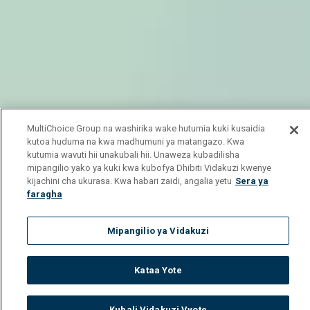
MultiChoice Group na washirika wake hutumia kuki kusaidia
kutoa huduma na kwa madhumuni ya matangazo. Kwa
kutumia wavuti hii unakubali hii. Unaweza kubadilisha
mipangilio yako ya kuki kwa kubofya Dhibiti Vidakuzi kwenye
kijachini cha ukurasa. Kwa habari zaidi, angalia yetu
Sera ya
faragha
Mipangilio ya Vidakuzi
Kataa Yote
Kubali Vidakuzi Vyote