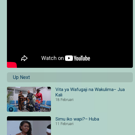
Up Next
Vita ya Wafugaji na Wakulima– Jua
Kali
18 Februari
Simu iko wapi?– Huba
11 Februari