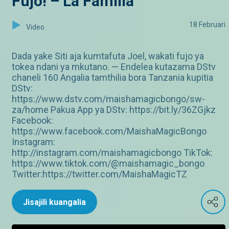
Fujo! – La Familia
18 Februari
Video
Dada yake Siti aja kumtafuta Joel, wakati fujo ya
tokea ndani ya mkutano. — Endelea kutazama DStv
chaneli 160 Angalia tamthilia bora Tanzania kupitia
DStv:
https://www.dstv.com/maishamagicbongo/sw-
za/home Pakua App ya DStv: https://bit.ly/36ZGjkz
Facebook:
https://www.facebook.com/MaishaMagicBongo
Instagram:
http://instagram.com/maishamagicbongo TikTok:
https://www.tiktok.com/@maishamagic_bongo
Twitter:https://twitter.com/MaishaMagicTZ
Jisajili kuangalia