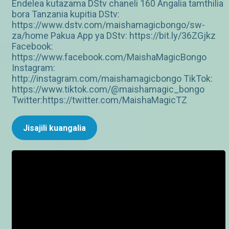
Endelea kutazama DStv chaneli 160 Angalia tamthilia
bora Tanzania kupitia DStv:
https://www.dstv.com/maishamagicbongo/sw-
za/home Pakua App ya DStv: https://bit.ly/36ZGjkz
Facebook:
https://www.facebook.com/MaishaMagicBongo
Instagram:
http://instagram.com/maishamagicbongo TikTok:
https://www.tiktok.com/@maishamagic_bongo
Twitter:https://twitter.com/MaishaMagicTZ
Jisajili kuangalia