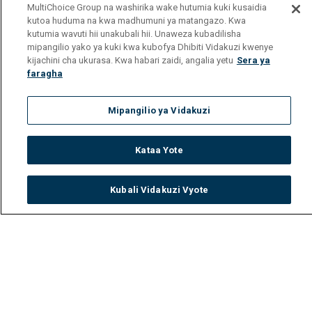
MultiChoice Group na washirika wake hutumia kuki kusaidia
kutoa huduma na kwa madhumuni ya matangazo. Kwa
kutumia wavuti hii unakubali hii. Unaweza kubadilisha
mipangilio yako ya kuki kwa kubofya Dhibiti Vidakuzi kwenye
kijachini cha ukurasa. Kwa habari zaidi, angalia yetu
Sera ya
faragha
Mipangilio ya Vidakuzi
Kataa Yote
Kubali Vidakuzi Vyote
Watch
Buy
TV Guide
Search
Menu