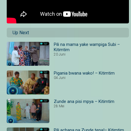
Up Next
Pili na mama yake wampiga Subi –
Kitimtim
20 Juni
Pigania bwana wako! – Kitimtim
04 Juni
Zunde ana pisi mpya – Kitimtim
28 Mei
Pili achana na Zunde tena!– Kitimtim