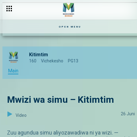
OPEN MENU
Kitimtim
160
Vichekesho
PG13
Main
Mwizi wa simu – Kitimtim
26 Juni
Video
Zuu agundua simu aliyozawadiwa ni ya wizi. —