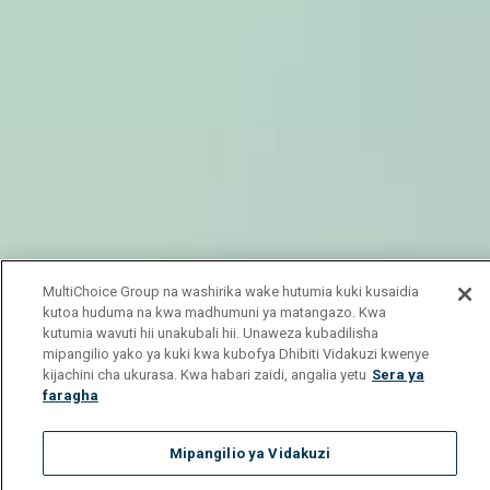
MultiChoice Group na washirika wake hutumia kuki kusaidia
kutoa huduma na kwa madhumuni ya matangazo. Kwa
kutumia wavuti hii unakubali hii. Unaweza kubadilisha
mipangilio yako ya kuki kwa kubofya Dhibiti Vidakuzi kwenye
kijachini cha ukurasa. Kwa habari zaidi, angalia yetu
Sera ya
faragha
Mipangilio ya Vidakuzi