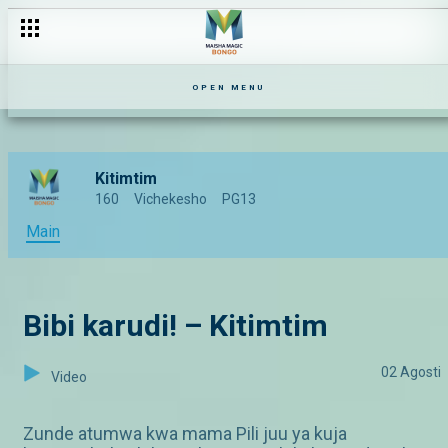
"Mvua njoo, katarina usije!" – Kitimtim
OPEN MENU
Kitimtim
160
Vichekesho
PG13
Main
Bibi karudi! – Kitimtim
02 Agosti
Video
Zunde atumwa kwa mama Pili juu ya kuja