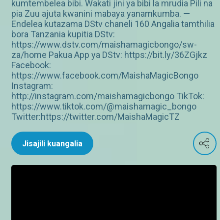
kumtembelea bibi. Wakati jini ya bibi la mrudia Pili na
pia Zuu ajuta kwanini mabaya yanamkumba. —
Endelea kutazama DStv chaneli 160 Angalia tamthilia
bora Tanzania kupitia DStv:
https://www.dstv.com/maishamagicbongo/sw-
za/home Pakua App ya DStv: https://bit.ly/36ZGjkz
Facebook:
https://www.facebook.com/MaishaMagicBongo
Instagram:
http://instagram.com/maishamagicbongo TikTok:
https://www.tiktok.com/@maishamagic_bongo
Twitter:https://twitter.com/MaishaMagicTZ
Jisajili kuangalia