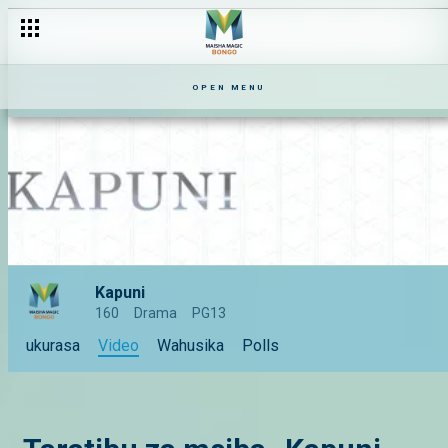
OPEN MENU
Kapuni
160
Drama
PG13
ukurasa
Video
Wahusika
Polls