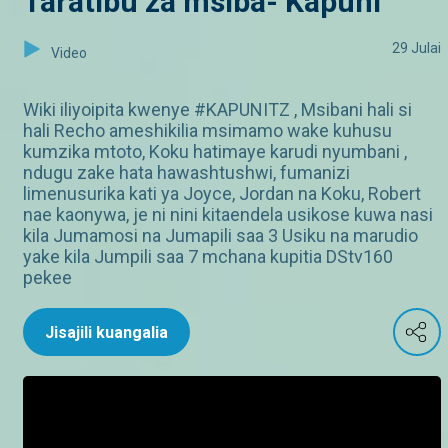
Taratibu za msiba- Kapuni
29 Julai
Video
Wiki iliyoipita kwenye #KAPUNITZ , Msibani hali si
hali Recho ameshikilia msimamo wake kuhusu
kumzika mtoto, Koku hatimaye karudi nyumbani ,
ndugu zake hata hawashtushwi, fumanizi
limenusurika kati ya Joyce, Jordan na Koku, Robert
nae kaonywa, je ni nini kitaendela usikose kuwa nasi
kila Jumamosi na Jumapili saa 3 Usiku na marudio
yake kila Jumpili saa 7 mchana kupitia DStv160
pekee
Jisajili kuangalia