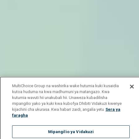
MultiChoice Group na washirika wake hutumia kuki kusaidia
kutoa huduma na kwa madhumuni ya matangazo. Kwa
kutumia wavuti hii unakubali hii. Unaweza kubadilisha
mipangilio yako ya kuki kwa kubofya Dhibiti Vidakuzi kwenye
kijachini cha ukurasa. Kwa habari zaidi, angalia yetu
Sera ya
faragha
Mipangilio ya Vidakuzi