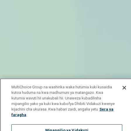
MultiChoice Group na washirika wake hutumia kuki kusaidia
kutoa huduma na kwa madhumuni ya matangazo. Kwa
kutumia wavuti hii unakubali hii. Unaweza kubadilisha
mipangilio yako ya kuki kwa kubofya Dhibiti Vidakuzi kwenye
kijachini cha ukurasa. Kwa habari zaidi, angalia yetu
Sera ya
faragha
Mipangilio ya Vidakuzi