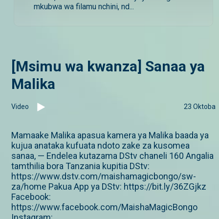
mkubwa wa filamu nchini, nd...
[Msimu wa kwanza] Sanaa ya
Malika
Video
23 Oktoba
Mamaake Malika apasua kamera ya Malika baada ya
kujua anataka kufuata ndoto zake za kusomea
sanaa, — Endelea kutazama DStv chaneli 160 Angalia
tamthilia bora Tanzania kupitia DStv:
https://www.dstv.com/maishamagicbongo/sw-
za/home Pakua App ya DStv: https://bit.ly/36ZGjkz
Facebook:
https://www.facebook.com/MaishaMagicBongo
Instagram: