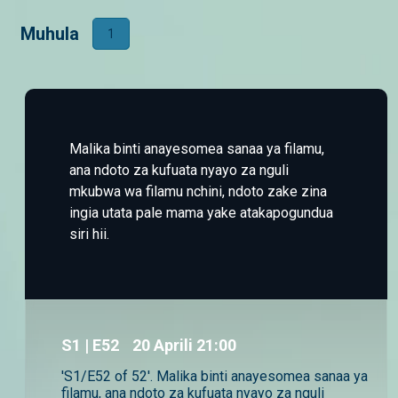
Muhula
1
Malika binti anayesomea sanaa ya filamu,
ana ndoto za kufuata nyayo za nguli
mkubwa wa filamu nchini, ndoto zake zina
ingia utata pale mama yake atakapogundua
siri hii.
S
1
| E52
20 Aprili 21:00
'S1/E52 of 52'. Malika binti anayesomea sanaa ya
filamu, ana ndoto za kufuata nyayo za nguli