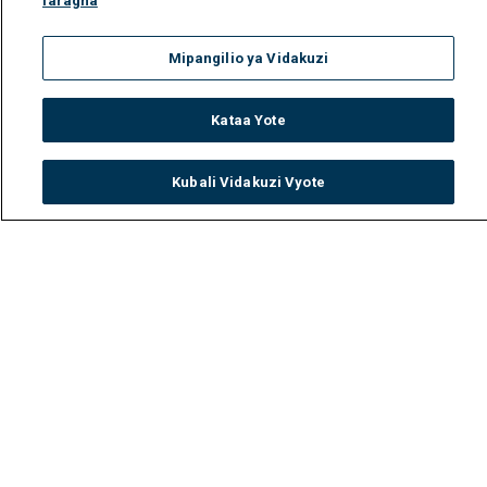
faragha
Mipangilio ya Vidakuzi
Kataa Yote
Kubali Vidakuzi Vyote
Watch
Buy
TV Guide
Search
Menu