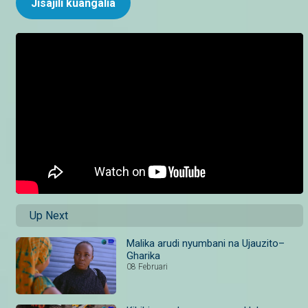
Jisajili kuangalia
Up Next
Malika arudi nyumbani na Ujauzito–
Gharika
08 Februari