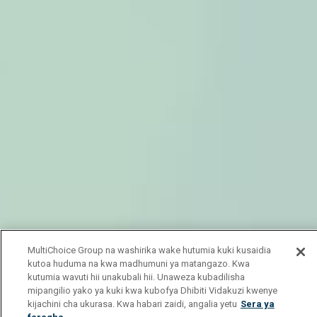
MultiChoice Group na washirika wake hutumia kuki kusaidia
kutoa huduma na kwa madhumuni ya matangazo. Kwa
kutumia wavuti hii unakubali hii. Unaweza kubadilisha
mipangilio yako ya kuki kwa kubofya Dhibiti Vidakuzi kwenye
kijachini cha ukurasa. Kwa habari zaidi, angalia yetu
Sera ya