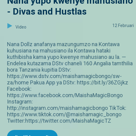
Nana yupo kwenye mahusiano
- Divas and Hustlas
12 Februari
Video
Nana Dollz anafanya mazungumzo na Kontawa
kuhusiana na mahusiano ila Kontawa hataki
kuthibisha kama yupo kwenye mahusiano au la. —
Endelea kutazama DStv chaneli 160 Angalia tamthilia
bora Tanzania kupitia DStv:
https://www.dstv.com/maishamagicbongo/sw-
za/home Pakua App ya DStv: https://bit.ly/36ZGjkz
Facebook:
https://www.facebook.com/MaishaMagicBongo
Instagram:
http://instagram.com/maishamagicbongo TikTok:
https://www.tiktok.com/@maishamagic_bongo
Twitter:https://twitter.com/MaishaMagicTZ