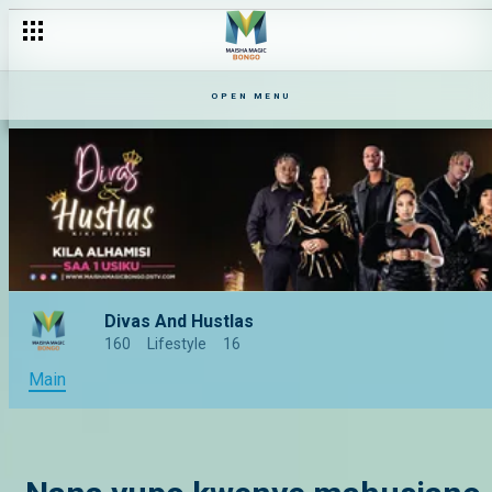
OPEN MENU
Divas And Hustlas
160
Lifestyle
16
Main